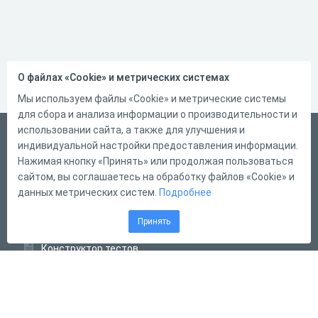
О файлах «Cookie» и метрических системах
Мы используем файлы «Cookie» и метрические системы
для сбора и анализа информации о производительности и
использовании сайта, а также для улучшения и
Русский
индивидуальной настройки предоставления информации.
Справка
Нажимая кнопку «Принять» или продолжая пользоваться
сайтом, вы соглашаетесь на обработку файлов «Cookie» и
Форма обратной связи
данных метрических систем.
Подробнее
Контакты
Принять
Тарифы
Конструктор тестов
Конструктор опросов
Конструктор кроссвордов
Диалоговые тренажёры