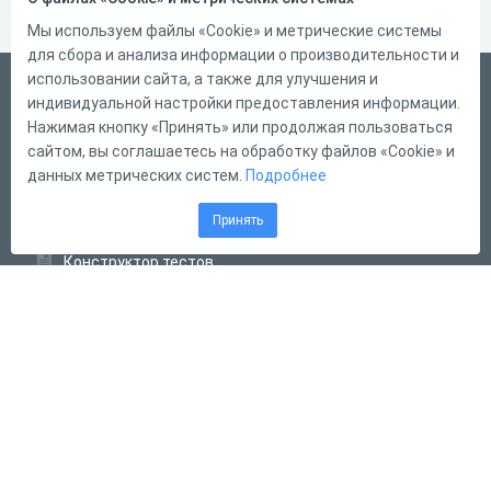
Мы используем файлы «Cookie» и метрические системы
для сбора и анализа информации о производительности и
использовании сайта, а также для улучшения и
Русский
индивидуальной настройки предоставления информации.
Справка
Нажимая кнопку «Принять» или продолжая пользоваться
сайтом, вы соглашаетесь на обработку файлов «Cookie» и
Форма обратной связи
данных метрических систем.
Подробнее
Контакты
Принять
Тарифы
Конструктор тестов
Конструктор опросов
Конструктор кроссвордов
Диалоговые тренажёры
Комплексные задания
Система Дистанционного Обучения