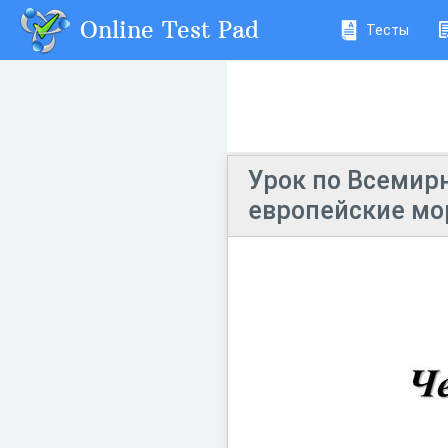
Online Test Pad
Тесты
Урок по Всемирн
европейские мо