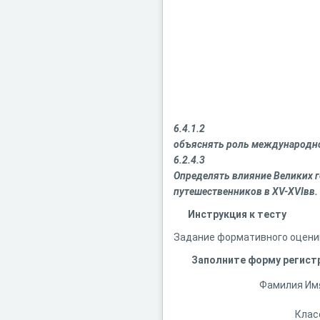
6.4.1.2
объяснять роль международной
6.2.4.3
Определять влияние Великих г
путешественников в Х
V
-
XVI
вв.
Инструкция к тесту
Задание формативного оценив
Заполните форму регист
Фамилия Им
Клас