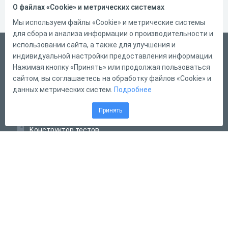
О файлах «Cookie» и метрических системах
Мы используем файлы «Cookie» и метрические системы
для сбора и анализа информации о производительности и
использовании сайта, а также для улучшения и
Русский
индивидуальной настройки предоставления информации.
Справка
Нажимая кнопку «Принять» или продолжая пользоваться
сайтом, вы соглашаетесь на обработку файлов «Cookie» и
Форма обратной связи
данных метрических систем.
Подробнее
Контакты
Принять
Тарифы
Конструктор тестов
Конструктор опросов
Конструктор кроссвордов
Диалоговые тренажёры
Комплексные задания
Система Дистанционного Обучения