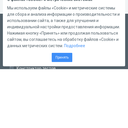
Мы используем файлы «Cookie» и метрические системы
для сбора и анализа информации о производительности и
использовании сайта, а также для улучшения и
Русский
индивидуальной настройки предоставления информации.
Справка
Нажимая кнопку «Принять» или продолжая пользоваться
сайтом, вы соглашаетесь на обработку файлов «Cookie» и
Форма обратной связи
данных метрических систем.
Подробнее
Контакты
Принять
Тарифы
Конструктор тестов
Конструктор опросов
Конструктор кроссвордов
Диалоговые тренажёры
Комплексные задания
Система Дистанционного Обучения