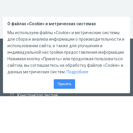
О файлах «Cookie» и метрических системах
Мы используем файлы «Cookie» и метрические системы
для сбора и анализа информации о производительности и
использовании сайта, а также для улучшения и
Русский
индивидуальной настройки предоставления информации.
Справка
Нажимая кнопку «Принять» или продолжая пользоваться
сайтом, вы соглашаетесь на обработку файлов «Cookie» и
Форма обратной связи
данных метрических систем.
Подробнее
Контакты
Принять
Тарифы
Конструктор тестов
Конструктор опросов
Конструктор кроссвордов
Диалоговые тренажёры