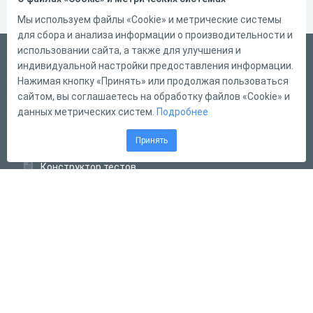
Мы используем файлы «Cookie» и метрические системы
для сбора и анализа информации о производительности и
использовании сайта, а также для улучшения и
Русский
индивидуальной настройки предоставления информации.
Справка
Нажимая кнопку «Принять» или продолжая пользоваться
сайтом, вы соглашаетесь на обработку файлов «Cookie» и
Форма обратной связи
данных метрических систем.
Подробнее
Контакты
Принять
Тарифы
Конструктор тестов
Конструктор опросов
Конструктор кроссвордов
Диалоговые тренажёры
Комплексные задания
Система Дистанционного Обучения