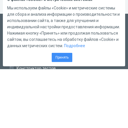
Мы используем файлы «Cookie» и метрические системы
для сбора и анализа информации о производительности и
использовании сайта, а также для улучшения и
Русский
индивидуальной настройки предоставления информации.
Справка
Нажимая кнопку «Принять» или продолжая пользоваться
сайтом, вы соглашаетесь на обработку файлов «Cookie» и
Форма обратной связи
данных метрических систем.
Подробнее
Контакты
Принять
Тарифы
Конструктор тестов
Конструктор опросов
Конструктор кроссвордов
Диалоговые тренажёры
Комплексные задания
Система Дистанционного Обучения