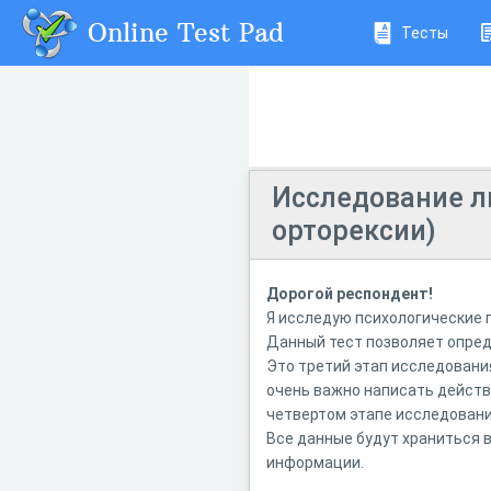
Online Test Pad
Тесты
Исследование л
орторексии)
Дорогой респондент!
Я исследую психологические 
Данный тест позволяет опред
Это третий этап исследования
очень важно написать действ
четвертом этапе исследовани
Все данные будут храниться 
информации.