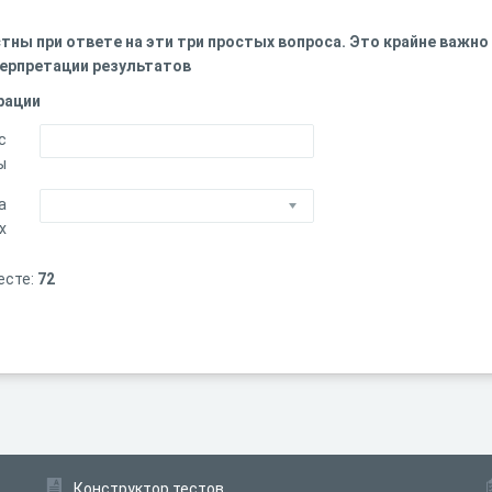
тны при ответе на эти три простых вопроса. Это крайне важно
терпретации результатов
рации
с
ы
а
х
есте:
72
Конструктор тестов