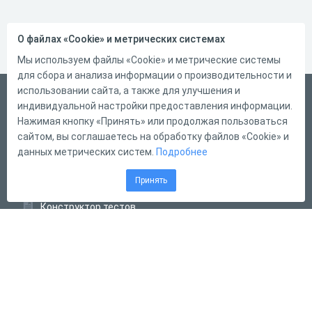
О файлах «Cookie» и метрических системах
Мы используем файлы «Cookie» и метрические системы
для сбора и анализа информации о производительности и
использовании сайта, а также для улучшения и
Русский
индивидуальной настройки предоставления информации.
Справка
Нажимая кнопку «Принять» или продолжая пользоваться
сайтом, вы соглашаетесь на обработку файлов «Cookie» и
Форма обратной связи
данных метрических систем.
Подробнее
Контакты
Принять
Тарифы
Конструктор тестов
Конструктор опросов
Конструктор кроссвордов
Диалоговые тренажёры
Комплексные задания