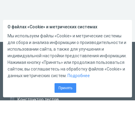
О файлах «Cookie» и метрических системах
Мы используем файлы «Cookie» и метрические системы
для сбора и анализа информации о производительности и
использовании сайта, а также для улучшения и
Русский
индивидуальной настройки предоставления информации.
Справка
Нажимая кнопку «Принять» или продолжая пользоваться
сайтом, вы соглашаетесь на обработку файлов «Cookie» и
Форма обратной связи
данных метрических систем.
Подробнее
Контакты
Принять
Тарифы
Конструктор тестов
Конструктор опросов
Конструктор кроссвордов
Диалоговые тренажёры