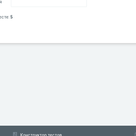
я
есте:
5
Конструктор тестов