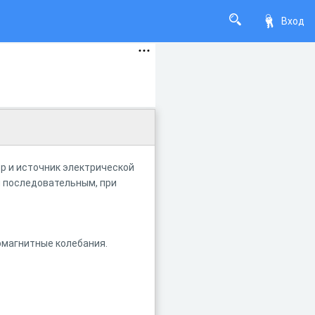
Вход
р и источник электрической
я последовательным, при
омагнитные колебания.