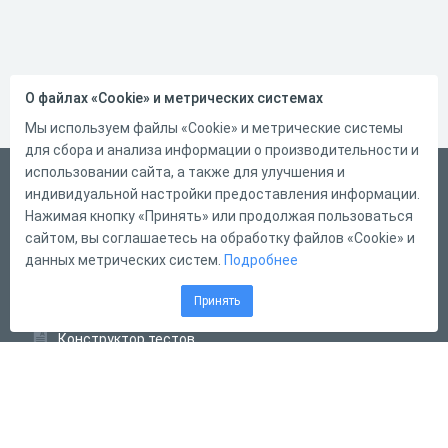
О файлах «Cookie» и метрических системах
Мы используем файлы «Cookie» и метрические системы
для сбора и анализа информации о производительности и
использовании сайта, а также для улучшения и
Русский
индивидуальной настройки предоставления информации.
Справка
Нажимая кнопку «Принять» или продолжая пользоваться
сайтом, вы соглашаетесь на обработку файлов «Cookie» и
Форма обратной связи
данных метрических систем.
Подробнее
Контакты
Принять
Тарифы
Конструктор тестов
Конструктор опросов
Конструктор кроссвордов
Диалоговые тренажёры