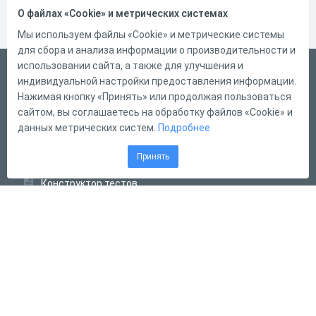
О файлах «Cookie» и метрических системах
Мы используем файлы «Cookie» и метрические системы
для сбора и анализа информации о производительности и
использовании сайта, а также для улучшения и
Русский
индивидуальной настройки предоставления информации.
Справка
Нажимая кнопку «Принять» или продолжая пользоваться
сайтом, вы соглашаетесь на обработку файлов «Cookie» и
Форма обратной связи
данных метрических систем.
Подробнее
Контакты
Принять
Тарифы
Конструктор тестов
Конструктор опросов
Конструктор кроссвордов
Диалоговые тренажёры
Комплексные задания
Система Дистанционного Обучения