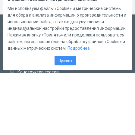
Мы используем файлы «Cookie» и метрические системы
для сбора и анализа информации о производительности и
использовании сайта, а также для улучшения и
Русский
индивидуальной настройки предоставления информации.
Справка
Нажимая кнопку «Принять» или продолжая пользоваться
сайтом, вы соглашаетесь на обработку файлов «Cookie» и
Форма обратной связи
данных метрических систем.
Подробнее
Контакты
Принять
Тарифы
Конструктор тестов
Конструктор опросов
Конструктор кроссвордов
Диалоговые тренажёры
Комплексные задания
Система Дистанционного Обучения