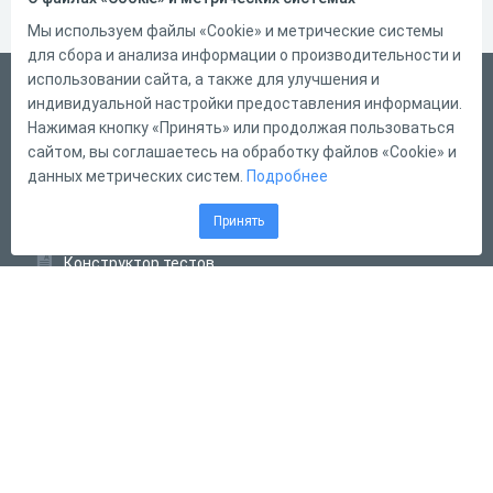
Мы используем файлы «Cookie» и метрические системы
для сбора и анализа информации о производительности и
использовании сайта, а также для улучшения и
Русский
индивидуальной настройки предоставления информации.
Справка
Нажимая кнопку «Принять» или продолжая пользоваться
сайтом, вы соглашаетесь на обработку файлов «Cookie» и
Форма обратной связи
данных метрических систем.
Подробнее
Контакты
Принять
Тарифы
Конструктор тестов
Конструктор опросов
Конструктор кроссвордов
Диалоговые тренажёры
Комплексные задания
Система Дистанционного Обучения