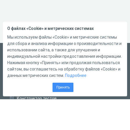
О файлах «Cookie» и метрических системах
Мы используем файлы «Cookie» и метрические системы
для сбора и анализа информации о производительности и
использовании сайта, а также для улучшения и
Русский
индивидуальной настройки предоставления информации.
Справка
Нажимая кнопку «Принять» или продолжая пользоваться
сайтом, вы соглашаетесь на обработку файлов «Cookie» и
Форма обратной связи
данных метрических систем.
Подробнее
Контакты
Принять
Тарифы
Конструктор тестов
Конструктор опросов
Конструктор кроссвордов
Диалоговые тренажёры