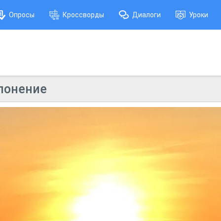
Опросы
Кроссворды
Диалоги
Уроки
лонение