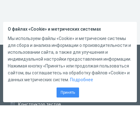
О файлах «Cookie» и метрических системах
Мы используем файлы «Cookie» и метрические системы
для сбора и анализа информации о производительности и
использовании сайта, а также для улучшения и
Русский
индивидуальной настройки предоставления информации.
Справка
Нажимая кнопку «Принять» или продолжая пользоваться
сайтом, вы соглашаетесь на обработку файлов «Cookie» и
Форма обратной связи
данных метрических систем.
Подробнее
Контакты
Принять
Тарифы
Конструктор тестов
Конструктор опросов
Конструктор кроссвордов
Диалоговые тренажёры