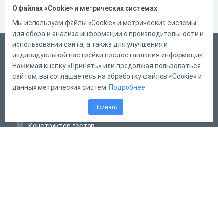
О файлах «Cookie» и метрических системах
Мы используем файлы «Cookie» и метрические системы
для сбора и анализа информации о производительности и
использовании сайта, а также для улучшения и
Русский
индивидуальной настройки предоставления информации.
Справка
Нажимая кнопку «Принять» или продолжая пользоваться
сайтом, вы соглашаетесь на обработку файлов «Cookie» и
Форма обратной связи
данных метрических систем.
Подробнее
Контакты
Принять
Тарифы
Конструктор тестов
Конструктор опросов
Конструктор кроссвордов
Диалоговые тренажёры
Комплексные задания
Система Дистанционного Обучения