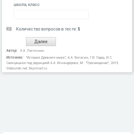
школа, класс
Количество вопросов в тесте:
5
Автор:
Э.А. Ласточкин
Источник:
"История Древнего мира", А.А. Вигасин, Г.И. Годер, И.С.
Свенцицкая под редакцией А.А. Искандерова, М.: "Просвещение", 2019,
Videouroki.net, Skysmart.ru