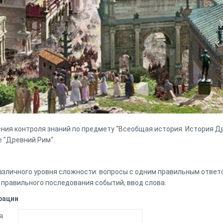
ния контроля знаний по предмету "Всеобщая история. История Др
е "Древний Рим".
азличного уровня сложности: вопросы с одним правильным ответ
 правильного последования событий, ввод слова.
рации
я