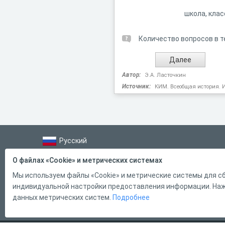
школа, клас
Количество вопросов в т
Автор:
Э.А. Ласточкин
Источник:
КИМ. Всеобщая история. Ист
Русский
Справка
О файлах «Cookie» и метрических системах
Форма обратной связи
Мы используем файлы «Cookie» и метрические системы для сб
индивидуальной настройки предоставления информации. Нажи
Контакты
данных метрических систем.
Подробнее
Тарифы