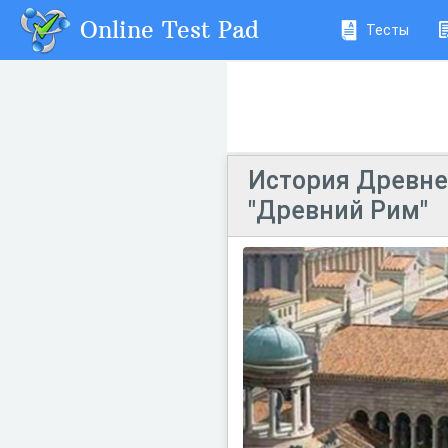
Online Test Pad
Тесты
История Древнег
"Древний Рим"