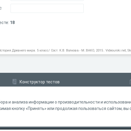
с
есте:
18
ория Древнего мира. 5 класс/ Сост. К.В. Волкова.- М.:ВАКО, 2015.. Videouroki.net, Sk
Конструктор тестов
Конструктор опросов
Конструктор кроссвордов
ора и анализа информации о производительности и использовании
мая кнопку «Принять» или продолжая пользоваться сайтом, вы с