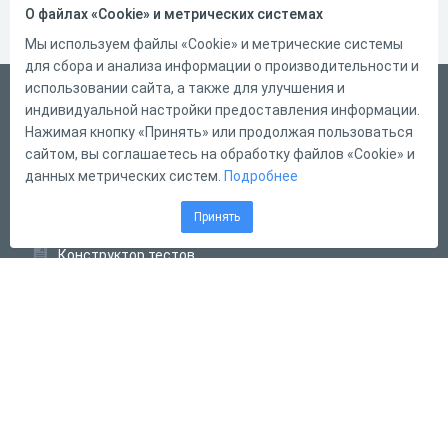
О файлах «Cookie» и метрических системах
Мы используем файлы «Cookie» и метрические системы
для сбора и анализа информации о производительности и
использовании сайта, а также для улучшения и
Русский
индивидуальной настройки предоставления информации.
Справка
Нажимая кнопку «Принять» или продолжая пользоваться
сайтом, вы соглашаетесь на обработку файлов «Cookie» и
Форма обратной связи
данных метрических систем.
Подробнее
Контакты
Принять
Тарифы
Конструктор тестов
Конструктор опросов
Конструктор кроссвордов
Диалоговые тренажёры
Комплексные задания
Система Дистанционного Обучения