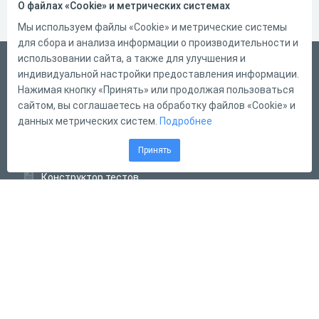
О файлах «Cookie» и метрических системах
Мы используем файлы «Cookie» и метрические системы
для сбора и анализа информации о производительности и
использовании сайта, а также для улучшения и
Русский
индивидуальной настройки предоставления информации.
Справка
Нажимая кнопку «Принять» или продолжая пользоваться
сайтом, вы соглашаетесь на обработку файлов «Cookie» и
Форма обратной связи
данных метрических систем.
Подробнее
Контакты
Принять
Тарифы
Конструктор тестов
Конструктор опросов
Конструктор кроссвордов
Диалоговые тренажёры
Комплексные задания
Система Дистанционного Обучения