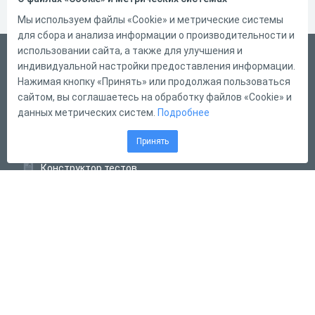
Мы используем файлы «Cookie» и метрические системы
для сбора и анализа информации о производительности и
использовании сайта, а также для улучшения и
Русский
индивидуальной настройки предоставления информации.
Справка
Нажимая кнопку «Принять» или продолжая пользоваться
сайтом, вы соглашаетесь на обработку файлов «Cookie» и
Форма обратной связи
данных метрических систем.
Подробнее
Контакты
Принять
Тарифы
Конструктор тестов
Конструктор опросов
Конструктор кроссвордов
Диалоговые тренажёры
Комплексные задания
Система Дистанционного Обучения