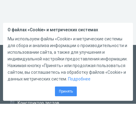
О файлах «Cookie» и метрических системах
Мы используем файлы «Cookie» и метрические системы
для сбора и анализа информации о производительности и
использовании сайта, а также для улучшения и
Русский
индивидуальной настройки предоставления информации.
Справка
Нажимая кнопку «Принять» или продолжая пользоваться
сайтом, вы соглашаетесь на обработку файлов «Cookie» и
Форма обратной связи
данных метрических систем.
Подробнее
Контакты
Принять
Тарифы
Конструктор тестов
Конструктор опросов
Конструктор кроссвордов
Диалоговые тренажёры