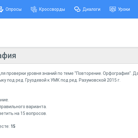
Опросы
Кроссворды
Диалоги
Уроки
афия
ля проверки уровня знаний по теме "Повторение. Орфография". Д
ку под ред. Груздевой к УМК под ред. Разумовской 2015 г.
ние.
правильного варианта.
ветить на 15 вопросов.
есте:
15