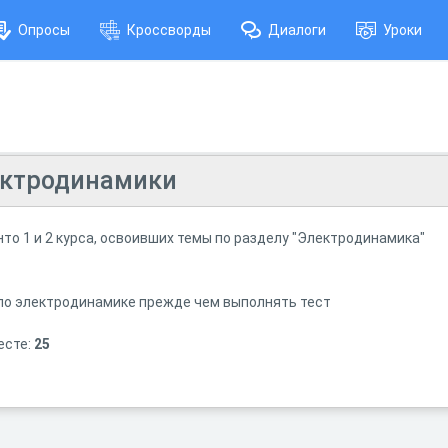
Опросы
Кроссворды
Диалоги
Уроки
ектродинамики
то 1 и 2 курса, освоивших темы по разделу "Электродинамика"
по электродинамике прежде чем выполнять тест
есте:
25