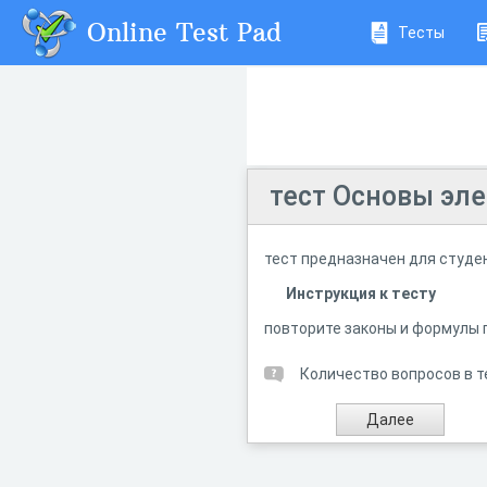
Online Test Pad
Тесты
тест Основы эл
тест предназначен для студен
Инструкция к тесту
повторите законы и формулы 
Количество вопросов в т