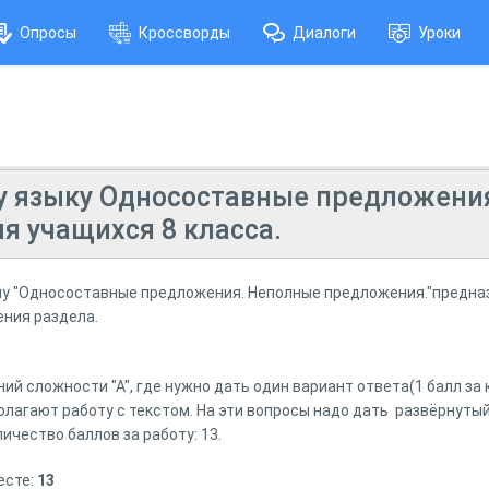
Опросы
Кроссворды
Диалоги
Уроки
му языку Односоставные предложен
я учащихся 8 класса.
ему "Односоставные предложения. Неполные предложения."предназ
ения раздела.
ний сложности "А", где нужно дать один вариант ответа(1 балл за
лагают работу с текстом. На эти вопросы надо дать развёрнутый 
ичество баллов за работу: 13.
есте:
13