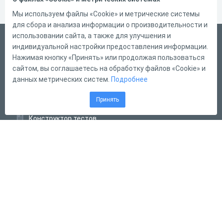
Мы используем файлы «Cookie» и метрические системы
для сбора и анализа информации о производительности и
использовании сайта, а также для улучшения и
Русский
индивидуальной настройки предоставления информации.
Справка
Нажимая кнопку «Принять» или продолжая пользоваться
сайтом, вы соглашаетесь на обработку файлов «Cookie» и
Форма обратной связи
данных метрических систем.
Подробнее
Контакты
Принять
Тарифы
Конструктор тестов
Конструктор опросов
Конструктор кроссвордов
Диалоговые тренажёры
Комплексные задания
Система Дистанционного Обучения