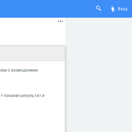
Вход
вязи с возведением
т показан результат и