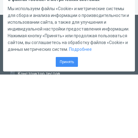
Мы используем файлы «Cookie» и метрические системы
для сбора и анализа информации о производительности и
использовании сайта, а также для улучшения и
Русский
индивидуальной настройки предоставления информации.
Справка
Нажимая кнопку «Принять» или продолжая пользоваться
сайтом, вы соглашаетесь на обработку файлов «Cookie» и
Форма обратной связи
данных метрических систем.
Подробнее
Контакты
Принять
Тарифы
Конструктор тестов
Конструктор опросов
Конструктор кроссвордов
Диалоговые тренажёры
Комплексные задания
Система Дистанционного Обучения