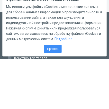
Мы используем файлы «Cookie» и метрические системы
для сбора и анализа информации о производительности и
использовании сайта, а также для улучшения и
Русский
индивидуальной настройки предоставления информации.
Справка
Нажимая кнопку «Принять» или продолжая пользоваться
сайтом, вы соглашаетесь на обработку файлов «Cookie» и
Форма обратной связи
данных метрических систем.
Подробнее
Контакты
Принять
Тарифы
Конструктор тестов
Конструктор опросов
Конструктор кроссвордов
Диалоговые тренажёры
Комплексные задания
Система Дистанционного Обучения