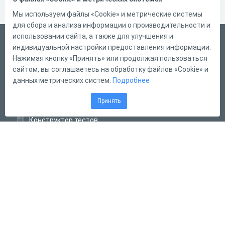
Мы используем файлы «Cookie» и метрические системы
для сбора и анализа информации о производительности и
использовании сайта, а также для улучшения и
Русский
индивидуальной настройки предоставления информации.
Справка
Нажимая кнопку «Принять» или продолжая пользоваться
сайтом, вы соглашаетесь на обработку файлов «Cookie» и
Форма обратной связи
данных метрических систем.
Подробнее
Контакты
Принять
Тарифы
Конструктор тестов
Конструктор опросов
Конструктор кроссвордов
Диалоговые тренажёры
Комплексные задания
Система Дистанционного Обучения