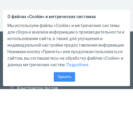
О файлах «Cookie» и метрических системах
Мы используем файлы «Cookie» и метрические системы
для сбора и анализа информации о производительности и
использовании сайта, а также для улучшения и
Русский
индивидуальной настройки предоставления информации.
Справка
Нажимая кнопку «Принять» или продолжая пользоваться
сайтом, вы соглашаетесь на обработку файлов «Cookie» и
Форма обратной связи
данных метрических систем.
Подробнее
Контакты
Принять
Тарифы
Конструктор тестов
Конструктор опросов
Конструктор кроссвордов
Диалоговые тренажёры
Комплексные задания