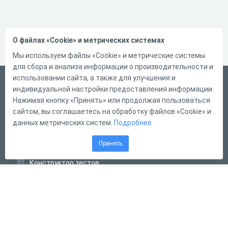
О файлах «Cookie» и метрических системах
Мы используем файлы «Cookie» и метрические системы
для сбора и анализа информации о производительности и
использовании сайта, а также для улучшения и
Русский
индивидуальной настройки предоставления информации.
Справка
Нажимая кнопку «Принять» или продолжая пользоваться
сайтом, вы соглашаетесь на обработку файлов «Cookie» и
Форма обратной связи
данных метрических систем.
Подробнее
Контакты
Принять
Тарифы
Конструктор тестов
Конструктор опросов
Конструктор кроссвордов
Диалоговые тренажёры