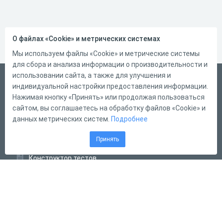
О файлах «Cookie» и метрических системах
Мы используем файлы «Cookie» и метрические системы
для сбора и анализа информации о производительности и
использовании сайта, а также для улучшения и
Русский
индивидуальной настройки предоставления информации.
Справка
Нажимая кнопку «Принять» или продолжая пользоваться
сайтом, вы соглашаетесь на обработку файлов «Cookie» и
Форма обратной связи
данных метрических систем.
Подробнее
Контакты
Принять
Тарифы
Конструктор тестов
Конструктор опросов
Конструктор кроссвордов
Диалоговые тренажёры
Комплексные задания