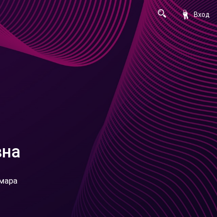
Вход
вна
амара