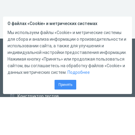
О файлах «Cookie» и метрических системах
Мы используем файлы «Cookie» и метрические системы
для сбора и анализа информации о производительности и
использовании сайта, а также для улучшения и
Русский
индивидуальной настройки предоставления информации.
Справка
Нажимая кнопку «Принять» или продолжая пользоваться
сайтом, вы соглашаетесь на обработку файлов «Cookie» и
Форма обратной связи
данных метрических систем.
Подробнее
Контакты
Принять
Тарифы
Конструктор тестов
Конструктор опросов
Конструктор кроссвордов
Диалоговые тренажёры
Комплексные задания