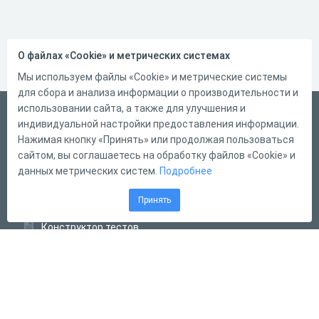
О файлах «Cookie» и метрических системах
Мы используем файлы «Cookie» и метрические системы
для сбора и анализа информации о производительности и
использовании сайта, а также для улучшения и
Русский
индивидуальной настройки предоставления информации.
Справка
Нажимая кнопку «Принять» или продолжая пользоваться
сайтом, вы соглашаетесь на обработку файлов «Cookie» и
Форма обратной связи
данных метрических систем.
Подробнее
Контакты
Принять
Тарифы
Конструктор тестов
Конструктор опросов
Конструктор кроссвордов
Диалоговые тренажёры
Комплексные задания