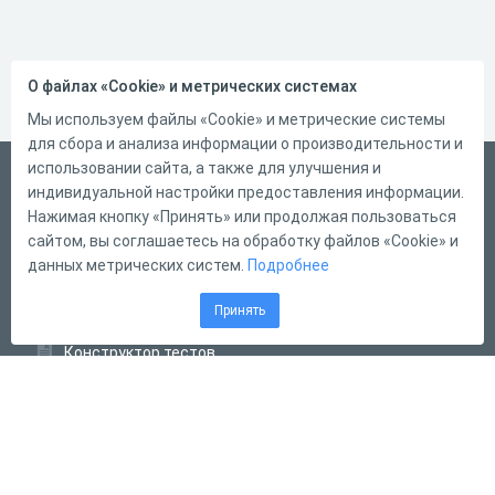
О файлах «Cookie» и метрических системах
Мы используем файлы «Cookie» и метрические системы
для сбора и анализа информации о производительности и
использовании сайта, а также для улучшения и
Русский
индивидуальной настройки предоставления информации.
Справка
Нажимая кнопку «Принять» или продолжая пользоваться
сайтом, вы соглашаетесь на обработку файлов «Cookie» и
Форма обратной связи
данных метрических систем.
Подробнее
Контакты
Принять
Тарифы
Конструктор тестов
Конструктор опросов
Конструктор кроссвордов
Диалоговые тренажёры
Комплексные задания