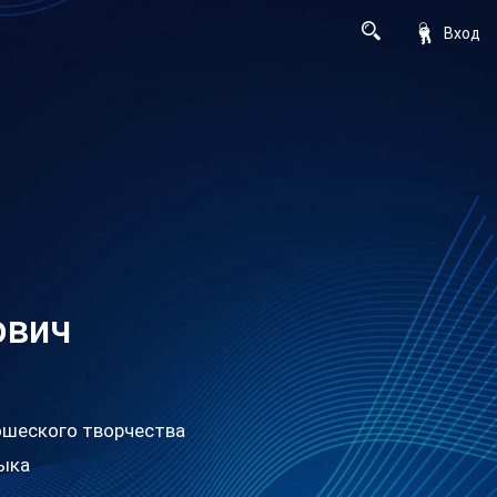
Вход
ович
ошеского творчества
зыка