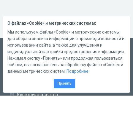
О файлах «Cookie» и метрических системах
Мы используем файлы «Cookie» и метрические системы
для сбора и анализа информации о производительности и
использовании сайта, а также для улучшения и
Русский
индивидуальной настройки предоставления информации.
Справка
Нажимая кнопку «Принять» или продолжая пользоваться
сайтом, вы соглашаетесь на обработку файлов «Cookie» и
Форма обратной связи
данных метрических систем.
Подробнее
Контакты
Принять
Тарифы
Конструктор тестов
Конструктор опросов
Конструктор кроссвордов
Диалоговые тренажёры
Комплексные задания