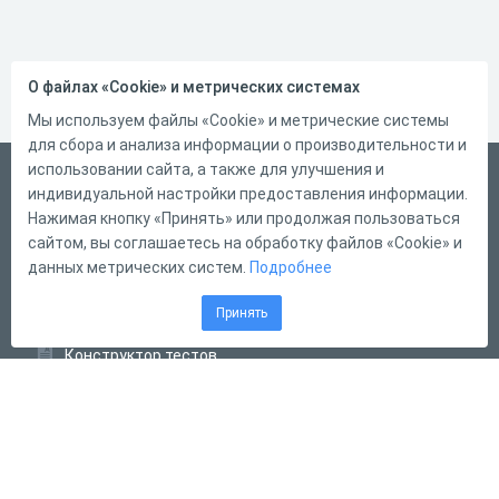
О файлах «Cookie» и метрических системах
Мы используем файлы «Cookie» и метрические системы
для сбора и анализа информации о производительности и
использовании сайта, а также для улучшения и
Русский
индивидуальной настройки предоставления информации.
Справка
Нажимая кнопку «Принять» или продолжая пользоваться
сайтом, вы соглашаетесь на обработку файлов «Cookie» и
Форма обратной связи
данных метрических систем.
Подробнее
Контакты
Принять
Тарифы
Конструктор тестов
Конструктор опросов
Конструктор кроссвордов
Диалоговые тренажёры
Комплексные задания