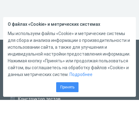
О файлах «Cookie» и метрических системах
Мы используем файлы «Cookie» и метрические системы
для сбора и анализа информации о производительности и
использовании сайта, а также для улучшения и
Русский
индивидуальной настройки предоставления информации.
Справка
Нажимая кнопку «Принять» или продолжая пользоваться
сайтом, вы соглашаетесь на обработку файлов «Cookie» и
Форма обратной связи
данных метрических систем.
Подробнее
Контакты
Принять
Тарифы
Конструктор тестов
Конструктор опросов
Конструктор кроссвордов
Диалоговые тренажёры
Комплексные задания