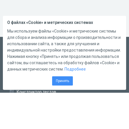
О файлах «Cookie» и метрических системах
Мы используем файлы «Cookie» и метрические системы
для сбора и анализа информации о производительности и
использовании сайта, а также для улучшения и
Русский
индивидуальной настройки предоставления информации.
Справка
Нажимая кнопку «Принять» или продолжая пользоваться
сайтом, вы соглашаетесь на обработку файлов «Cookie» и
Форма обратной связи
данных метрических систем.
Подробнее
Контакты
Принять
Тарифы
Конструктор тестов
Конструктор опросов
Конструктор кроссвордов
Диалоговые тренажёры
Комплексные задания