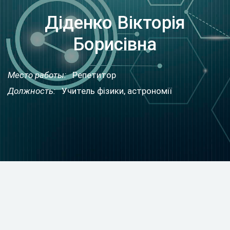
Діденко Вікторія
Борисівна
Место работы:
Репетитор
Должность:
Учитель фізики, астрономії