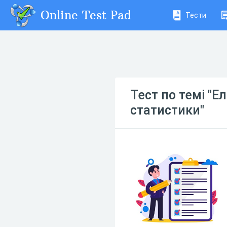
Online Test Pad
Тести
Тест по темі "Е
статистики"