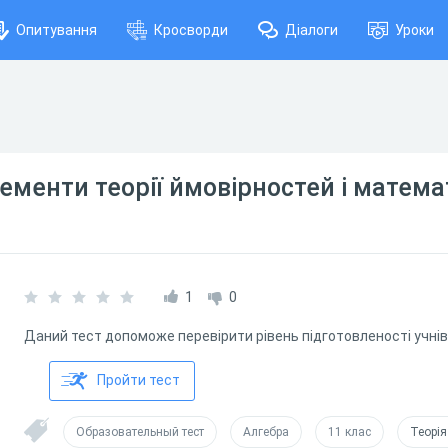
Опитування
Кросворди
Діалоги
Уроки
лементи теорії ймовірностей і матема
1
0
Даний тест допоможе перевірити рівень підготовленості учнів
Пройти тест
Образовательный тест
Алгебра
11 клас
Теорія