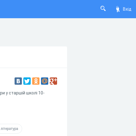
Вхід
ри у старшій школі 10-
 література