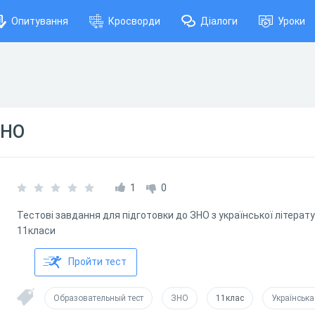
Опитування
Кросворди
Діалоги
Уроки
ЗНО
1
0
Тестові завдання для підготовки до ЗНО з української літерату
11класи
Пройти тест
Образовательный тест
ЗНО
11клас
Українська