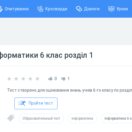
Опитування
Кросворди
Діалоги
Уроки
форматики 6 клас розділ 1
0
1
Тест створено для оцінювання знань учнів 6-го класу по розділ
Пройти тест
Образовательный тест
Інформатика
Інформатика 6 