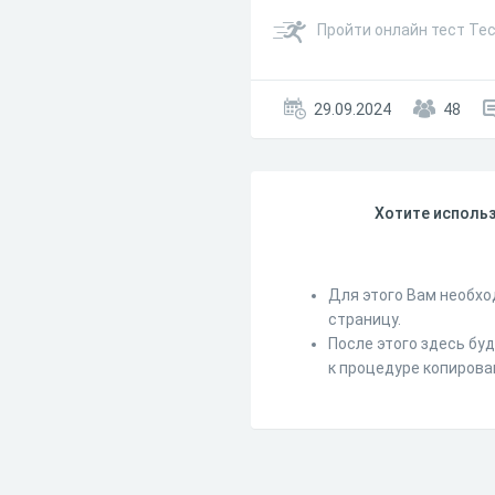
Пройти онлайн тест Тес
29.09.2024
48
Хотите использ
Для этого Вам необхо
страницу.
После этого здесь бу
к процедуре копирова