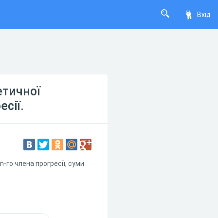
Вхід
етичної
сії.
-го члена прогресії, суми