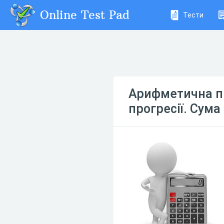
Online Test Pad
Тести
Арифметична пр
прогресії. Сума