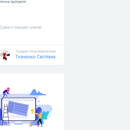
ична прогресія
Сума n перших членів
Создан пользователем
Ткаченко Світлана