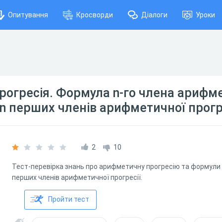
Опитування
Кросворди
Діалоги
Уроки
огресія. Формула n-го члена арифм
 n перших членів арифметичної прогре
2
10
Тест-перевірка знань про арифметичну прогресію та формули n
перших членів арифметичної прогресії.
Пройти тест