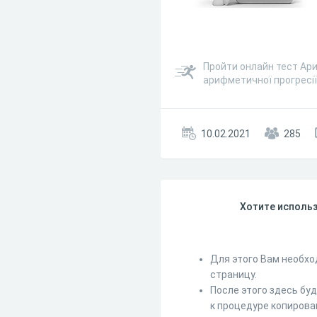
Пройти онлайн тест Ари
арифметичної прогресії
10.02.2021
285
Хотите использ
Для этого Вам необхо
страницу.
После этого здесь бу
к процедуре копирова